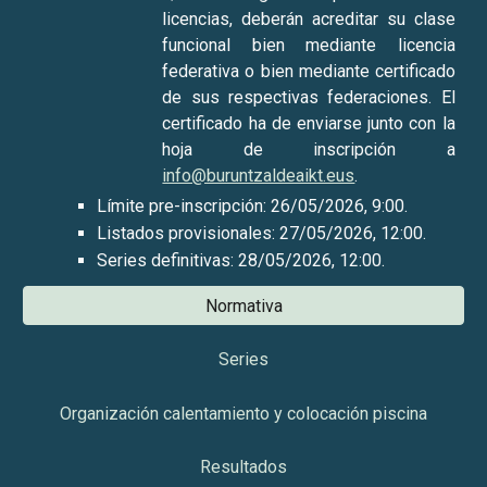
licencias, deberán acreditar su clase
funcional bien mediante licencia
federativa o bien mediante certificado
de sus respectivas federaciones. El
certificado ha de enviarse junto con la
hoja de inscripción a
info@buruntzaldeaikt.eus
.
Límite pre-inscripción:
26
/0
5
/202
6
,
9
:00.
Listados provisionales:
27
/0
5
/202
6
, 12:00.
Series definitivas:
28
/0
5
/202
6
, 12:00.
Normativa
Series
Organización calentamiento y colocación piscina
Resultados