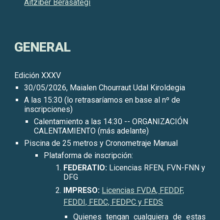
Aitziber Berasategi
GENERAL
Edición XXX
V
30
/0
5
/202
6
, Maialen Chourraut Udal Kiroldegia
A
las 1
5
:
3
0 (lo r
etrasaríamos en base al nº de
inscripciones)
Calentamiento a las 14:30 --
ORGANIZACIÓN
CALENTAMIENTO (más adelante)
Piscina de 25 metros y
Cronometraje
Manual
Plataforma de inscripción
:
FEDERATIO
:
Licencias RFEN, FVN-FNN y
DFG
IMPRESO:
Licencias FVDA, FEDDF,
FEDDI, FEDC, FEDPC y FEDS
Quienes tengan cualquiera de estas