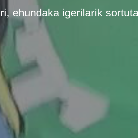
rri, ehundaka igerilarik sortut