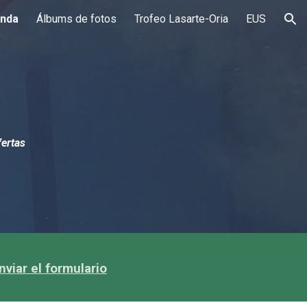
enda
Álbums de fotos
Trofeo Lasarte-Oria
EUS
ion
fertas
nviar el formulario