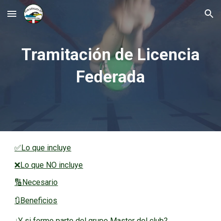
Skip to main content
Skip to navigation
Tramitación de Licencia
Federada
✅Lo que incluye
❌Lo que NO incluye
🔢Necesario
🔃Beneficios
¿Y si formo parte del grupo Master del club?