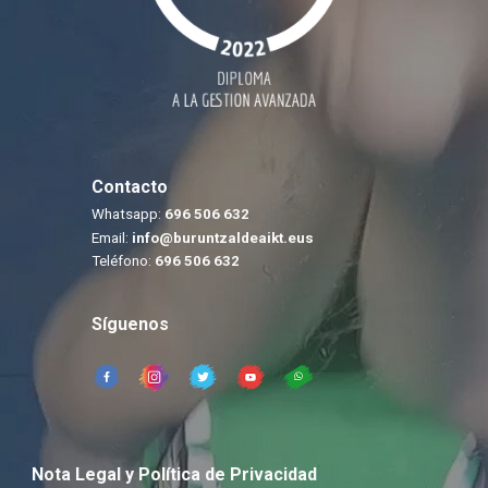
Contacto
Whatsapp:
696 506 632
Email:
info@buruntzaldeaikt.eus
Tel
é
fono:
696 506 632
Síguenos
Nota Legal y Política de Privacidad