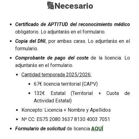
🔢
Necesario
Certificado de APTITUD del reconocimiento médico
obligatorio.
Lo adjuntarás en el formulario.
Copia del DNI
, por ambas caras. Lo adjuntarás en el
formulario.
Comprobante de pago del coste
de la licencia. Lo
adjuntarás en el formulario.
Cantidad temporada 2025/2026
:
6
7
€ li
cencia territorial (CAPV)
1
32
€ Estat
al
(
Territorial
+ Cuota de
Actividad Estatal)
Kon
cepto
: Li
c
en
c
ia +
Nombre y Apellidos
Nº CC
: ES75 2080 3637 8130 4003 7051
Formulario de solicitud
de licencia
AQUÍ